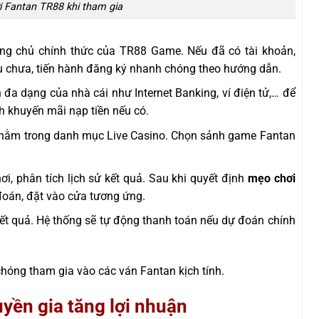
 Fantan TR88 khi tham gia
ang chủ chính thức của TR88 Game. Nếu đã có tài khoản,
u chưa, tiến hành đăng ký nhanh chóng theo hướng dẫn.
 đa dạng của nhà cái như Internet Banking, ví điện tử,… để
h khuyến mãi nạp tiền nếu có.
g nằm trong danh mục Live Casino. Chọn sảnh game Fantan
, phân tích lịch sử kết quả. Sau khi quyết định
mẹo chơi
đoán, đặt vào cửa tương ứng.
 kết quả. Hệ thống sẽ tự động thanh toán nếu dự đoán chính
chóng tham gia vào các ván Fantan kịch tính.
yền gia tăng lợi nhuận