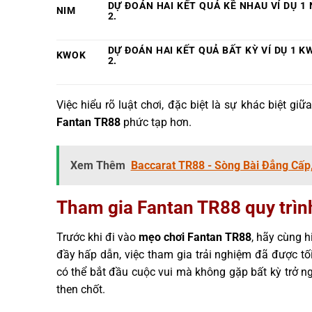
DỰ ĐOÁN HAI KẾT QUẢ KỀ NHAU VÍ DỤ 1 
NIM
2.
DỰ ĐOÁN HAI KẾT QUẢ BẤT KỲ VÍ DỤ 1 K
KWOK
2.
Việc hiểu rõ luật chơi, đặc biệt là sự khác biệt g
Fantan TR88
phức tạp hơn.
Xem Thêm
Baccarat TR88 - Sòng Bài Đẳng Cấp
Tham gia Fantan TR88 quy trìn
Trước khi đi vào
mẹo chơi Fantan TR88
, hãy cùng h
đầy hấp dẫn, việc tham gia trải nghiệm đã được tố
có thể bắt đầu cuộc vui mà không gặp bất kỳ trở n
then chốt.