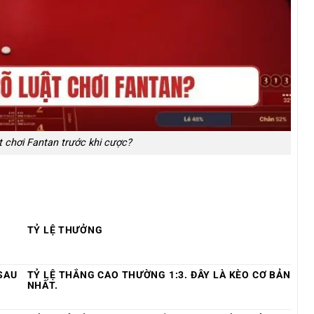
ật chơi Fantan trước khi cược?
TỶ LỆ THƯỞNG
SAU
TỶ LỆ THẮNG CAO THƯỜNG 1:3. ĐÂY LÀ KÈO CƠ BẢN
NHẤT.