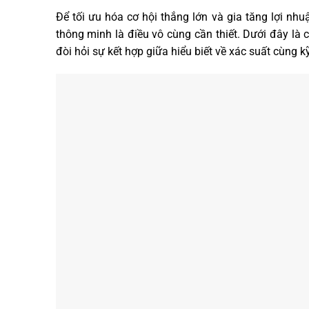
Để tối ưu hóa cơ hội thắng lớn và gia tăng lợi nhu
thông minh là điều vô cùng cần thiết. Dưới đây l
đòi hỏi sự kết hợp giữa hiểu biết về xác suất cùng k