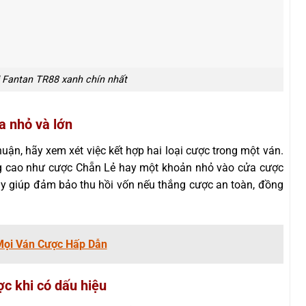
 Fantan TR88 xanh chín nhất
a nhỏ và lớn
huận, hãy xem xét việc kết hợp hai loại cược trong một ván.
ắng cao như cược Chẵn Lẻ hay một khoản nhỏ vào cửa cược
ày giúp đảm bảo thu hồi vốn nếu thắng cược an toàn, đồng
Mọi Ván Cược Hấp Dẫn
ợc khi có dấu hiệu