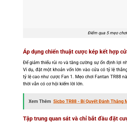
Điểm qua 5 mẹo chơi
Áp dụng chiến thuật cược kép kết hợp cử
Để giảm thiểu rủi ro và tăng cường sự ổn định lợi n
Ví dụ, đặt một khoản vốn lớn vào cửa có tỷ lệ th
tỷ lệ cao như cược Fan 1. Mẹo chơi Fantan TR88 n
thời vẫn có cơ hội kiếm lời lớn.
Xem Thêm
Sicbo TR88 - Bí Quyết Đánh Thắng 
Tập trung quan sát và chỉ bắt đầu đặt cư