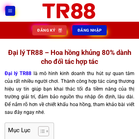
ĐĂNG KÝ
ĐĂNG NHẬP
Đại lý TR88 – Hoa hồng khủng 80% dành
cho đối tác hợp tác
Đại lý TR88
là mô hình kinh doanh thu hút sự quan tâm
của rất nhiều người chơi. Thành công hợp tác cùng thương
hiệu uy tín giúp bạn khai thác tối đa tiềm năng của thị
trường giải trí, đảm bảo nguồn thu nhập ổn định, lâu dài.
Để nắm rõ hơn về chiết khấu hoa hồng, tham khảo bài viết
sau đây ngay nhé.
Mục Lục