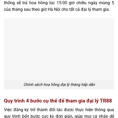
thống sẽ trả hoa hồng lúc 15:00 giờ chiều ngày mùng 5
của tháng sau theo giờ Hà Nội cho tất cả đại lý tham gia.
Chính sách hoa hồng đại lý tháng hấp dẫn
Quy trình 4 bước cụ thể để tham gia đại lý TR88
Việc đăng ký trở thành đối tác được thực hiện thông qua
quy trình bốn bước cực kỳ đơn giản, giúp mọi cá nhân dễ