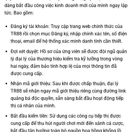
dàng bắt đầu công việc kinh doanh mới của mình ngay lập
tức. Bao gồm:
Đăng ký tài khoản: Truy cập trang web chính thức của
TR88 rồi chọn mục Đăng ký, nhập chính xác tên, số điện
thoại, email để hệ thống xác minh danh tính cần thiết.
Đợi xét duyệt: Hồ sơ của ứng viên sẽ được đội ngũ quản
lý đại lý của thương hiệu kiểm tra kỹ lưỡng trong vòng
hai ngày, đảm bảo tính hợp lệ của mọi thông tin đã
được cung cấp.
Nhận mã giới thiệu: Sau khi được chấp thuận, đại lý
TR88 sẽ nhận ngay mã giới thiệu riêng cùng đường link
quảng bá độc quyền, sẵn sàng bắt đầu hoạt động tiếp
thị cá nhân của mình.
Bắt đầu kiếm tiền: Sử dụng các công cụ tiếp thị được
cung cấp để thu hút người chơi mới đến sảnh cá cược,
bắt đầu tận hưởng toàn bộ nguồn hoa hồng khổng lồ