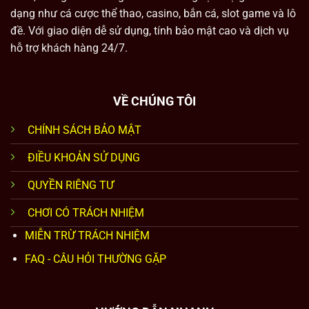
dạng như cá cược thể thao, casino, bắn cá, slot game và lô
đề. Với giao diện dễ sử dụng, tính bảo mật cao và dịch vụ
hỗ trợ khách hàng 24/7.
VỀ CHÚNG TÔI
CHÍNH SÁCH BẢO MẬT
ĐIỀU KHOẢN SỬ DỤNG
QUYỀN RIÊNG TƯ
CHƠI CÓ TRÁCH NHIỆM
MIỄN TRỪ TRÁCH NHIỆM
FAQ - CÂU HỎI THƯỜNG GẶP