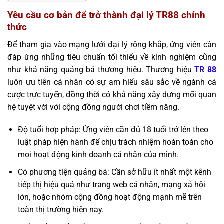
Yêu cầu cơ bản để trở thành đại lý TR88 chính
thức
Để tham gia vào mạng lưới đại lý rộng khắp, ứng viên cần
đáp ứng những tiêu chuẩn tối thiểu về kinh nghiệm cũng
như khả năng quảng bá thương hiệu. Thương hiệu
TR 88
luôn ưu tiên cá nhân có sự am hiểu sâu sắc về ngành cá
cược trực tuyến, đồng thời có khả năng xây dựng mối quan
hệ tuyệt vời với cộng đồng người chơi tiềm năng.
Độ tuổi hợp pháp: Ứng viên cần đủ 18 tuổi trở lên theo
luật pháp hiện hành để chịu trách nhiệm hoàn toàn cho
mọi hoạt động kinh doanh cá nhân của mình.
Có phương tiện quảng bá: Cần sở hữu ít nhất một kênh
tiếp thị hiệu quả như trang web cá nhân, mạng xã hội
lớn, hoặc nhóm cộng đồng hoạt động mạnh mẽ trên
toàn thị trường hiện nay.