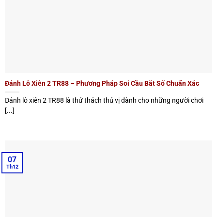
Đánh Lô Xiên 2 TR88 – Phương Pháp Soi Cầu Bắt Số Chuẩn Xác
Đánh lô xiên 2 TR88 là thử thách thú vị dành cho những người chơi
[...]
07
Th12