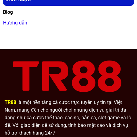
Blog
Hướng dẫn
TR88
là một nền tảng cá cược trực tuyến uy tín tại Việt
Nam, mang đến cho người chơi những dịch vụ giải trí đa
dạng như cá cược thể thao, casino, bắn cá, slot game và lô
đề. Với giao diện dễ sử dụng, tính bảo mật cao và dịch vụ
hỗ trợ khách hàng 24/7.