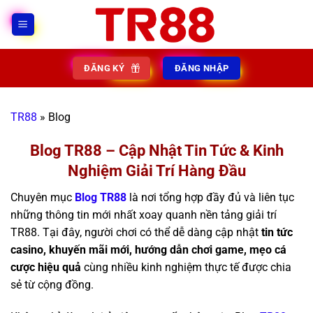
ĐĂNG KÝ
ĐĂNG NHẬP
TR88
»
Blog
Blog TR88 – Cập Nhật Tin Tức & Kinh
Nghiệm Giải Trí Hàng Đầu
Chuyên mục
Blog TR88
là nơi tổng hợp đầy đủ và liên tục
những thông tin mới nhất xoay quanh nền tảng giải trí
TR88. Tại đây, người chơi có thể dễ dàng cập nhật
tin tức
casino, khuyến mãi mới, hướng dẫn chơi game, mẹo cá
cược hiệu quả
cùng nhiều kinh nghiệm thực tế được chia
sẻ từ cộng đồng.