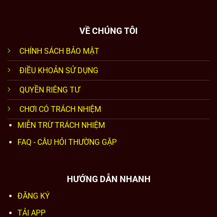
VỀ CHÚNG TÔI
CHÍNH SÁCH BẢO MẬT
ĐIỀU KHOẢN SỬ DỤNG
QUYỀN RIÊNG TƯ
CHƠI CÓ TRÁCH NHIỆM
MIỄN TRỪ TRÁCH NHIỆM
FAQ - CÂU HỎI THƯỜNG GẶP
HƯỚNG DẪN NHANH
ĐĂNG KÝ
TẢI APP