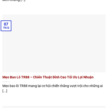
07
Th12
Mẹo Bao Lô TR88 – Chiến Thuật Đỉnh Cao Tối Ưu Lợi Nhuận
Mẹo bao lô TR88 mang lại cơ hội chiến thắng vượt trội cho những ai
[...]