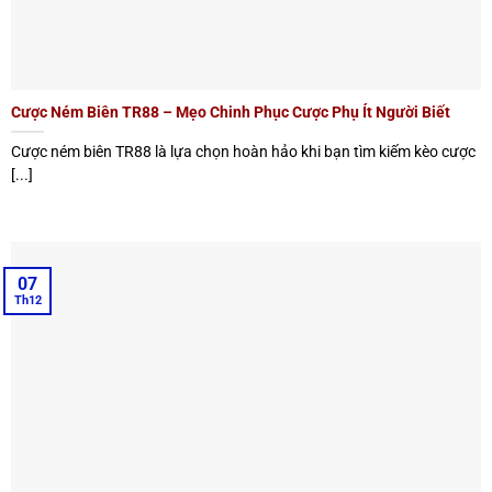
Cược Ném Biên TR88 – Mẹo Chinh Phục Cược Phụ Ít Người Biết
Cược ném biên TR88 là lựa chọn hoàn hảo khi bạn tìm kiếm kèo cược
[...]
07
Th12