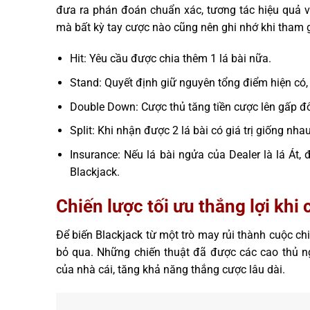
đưa ra phán đoán chuẩn xác, tương tác hiệu quả vớ
mà bất kỳ tay cược nào cũng nên ghi nhớ khi tham 
Hit: Yêu cầu được chia thêm 1 lá bài nữa.
Stand: Quyết định giữ nguyên tổng điểm hiện có,
Double Down: Cược thủ tăng tiền cược lên gấp đôi
Split: Khi nhận được 2 lá bài có giá trị giống nh
Insurance: Nếu lá bài ngửa của Dealer là lá Át
Blackjack.
Chiến lược tối ưu thắng lợi khi
Để biến Blackjack từ một trò may rủi thành cuộc chi
bỏ qua. Những chiến thuật đã được các cao thủ ng
của nhà cái, tăng khả năng thắng cược lâu dài.