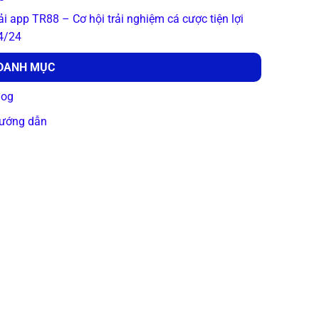
ải app TR88 – Cơ hội trải nghiệm cá cược tiện lợi
4/24
DANH MỤC
log
ướng dẫn