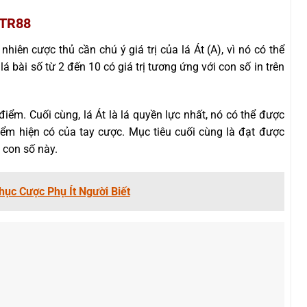
 TR88
hiên cược thủ cần chú ý giá trị của lá Át (A), vì nó có thể
lá bài số từ 2 đến 10 có giá trị tương ứng với con số in trên
 điểm. Cuối cùng, lá Át là lá quyền lực nhất, nó có thể được
iểm hiện có của tay cược. Mục tiêu cuối cùng là đạt được
con số này.
ục Cược Phụ Ít Người Biết