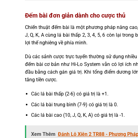
Đếm bài đơn giản dành cho cược thủ
Chiến thuật đếm bài là một phương pháp nâng cao, g
J, Q, K, A cùng lá bài thấp 2, 3, 4, 5, 6 còn lại tron
lợi thế nghiêng về phía mình.
Dù các sảnh cược trực tuyến thường sử dụng nhiều 
đếm bài cơ bản như Hi-Lo System vẫn có lợi ích nh
đầu bằng cách gán giá trị. Khi tổng điểm dương lớn, 
tăng tiền cược.
Các lá bài thấp (2-6) có giá trị là +1.
Các lá bài trung bình (7-9) có giá trị là 0.
Các lá bài cao (10, J, Q, K, A) có giá trị là -1.
Xem Thêm
Đánh Lô Xiên 2 TR88 - Phương Pháp