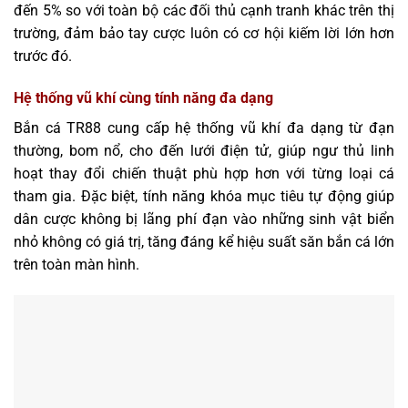
đến 5% so với toàn bộ các đối thủ cạnh tranh khác trên thị
trường, đảm bảo tay cược luôn có cơ hội kiếm lời lớn hơn
trước đó.
Hệ thống vũ khí cùng tính năng đa dạng
Bắn cá TR88 cung cấp hệ thống vũ khí đa dạng từ đạn
thường, bom nổ, cho đến lưới điện tử, giúp ngư thủ linh
hoạt thay đổi chiến thuật phù hợp hơn với từng loại cá
tham gia. Đặc biệt, tính năng khóa mục tiêu tự động giúp
dân cược không bị lãng phí đạn vào những sinh vật biển
nhỏ không có giá trị, tăng đáng kể hiệu suất săn bắn cá lớn
trên toàn màn hình.