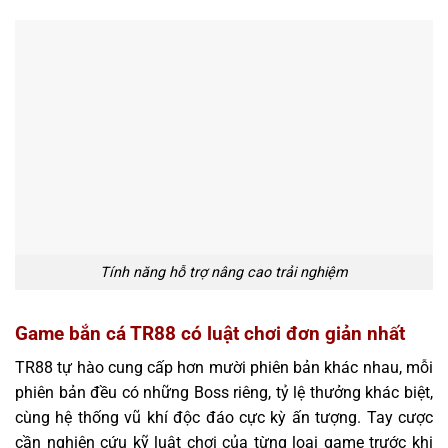
Tính năng hỗ trợ nâng cao trải nghiệm
Game bắn cá TR88 có luật chơi đơn giản nhất
TR88 tự hào cung cấp hơn mười phiên bản khác nhau, mỗi
phiên bản đều có những Boss riêng, tỷ lệ thưởng khác biệt,
cùng hệ thống vũ khí độc đáo cực kỳ ấn tượng. Tay cược
cần nghiên cứu kỹ luật chơi của từng loại game trước khi