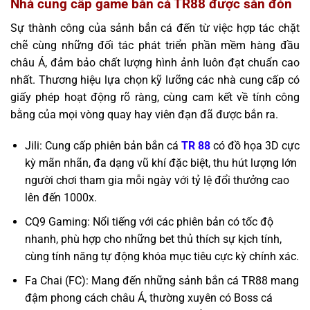
Nhà cung cấp game bắn cá TR88 được săn đón
Sự thành công của sảnh bắn cá đến từ việc hợp tác chặt
chẽ cùng những đối tác phát triển phần mềm hàng đầu
châu Á, đảm bảo chất lượng hình ảnh luôn đạt chuẩn cao
nhất. Thương hiệu lựa chọn kỹ lưỡng các nhà cung cấp có
giấy phép hoạt động rõ ràng, cùng cam kết về tính công
bằng của mọi vòng quay hay viên đạn đã được bắn ra.
Jili: Cung cấp phiên bản bắn cá
TR 88
có đồ họa 3D cực
kỳ mãn nhãn, đa dạng vũ khí đặc biệt, thu hút lượng lớn
người chơi tham gia mỗi ngày với tỷ lệ đổi thưởng cao
lên đến 1000x.
CQ9 Gaming: Nổi tiếng với các phiên bản có tốc độ
nhanh, phù hợp cho những bet thủ thích sự kịch tính,
cùng tính năng tự động khóa mục tiêu cực kỳ chính xác.
Fa Chai (FC): Mang đến những sảnh bắn cá TR88 mang
đậm phong cách châu Á, thường xuyên có Boss cá