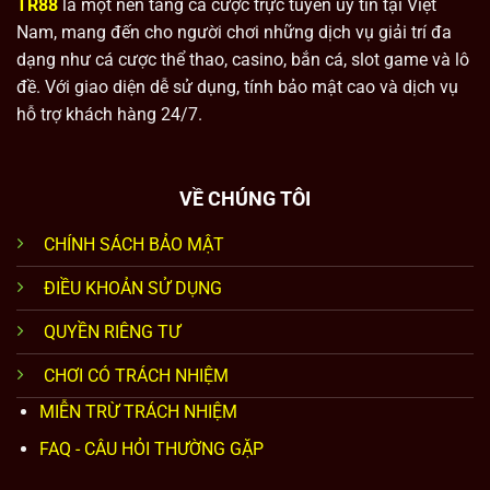
TR88
là một nền tảng cá cược trực tuyến uy tín tại Việt
Nam, mang đến cho người chơi những dịch vụ giải trí đa
dạng như cá cược thể thao, casino, bắn cá, slot game và lô
đề. Với giao diện dễ sử dụng, tính bảo mật cao và dịch vụ
hỗ trợ khách hàng 24/7.
VỀ CHÚNG TÔI
CHÍNH SÁCH BẢO MẬT
ĐIỀU KHOẢN SỬ DỤNG
QUYỀN RIÊNG TƯ
CHƠI CÓ TRÁCH NHIỆM
MIỄN TRỪ TRÁCH NHIỆM
FAQ - CÂU HỎI THƯỜNG GẶP