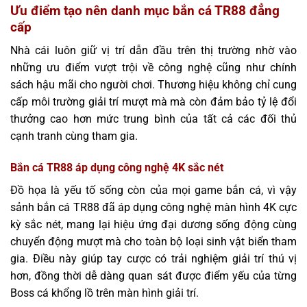
Ưu điểm tạo nên danh mục bắn cá TR88 đẳng
cấp
Nhà cái luôn giữ vị trí dẫn đầu trên thị trường nhờ vào
những ưu điểm vượt trội về công nghệ cũng như chính
sách hậu mãi cho người chơi. Thương hiệu không chỉ cung
cấp môi trường giải trí mượt mà mà còn đảm bảo tỷ lệ đổi
thưởng cao hơn mức trung bình của tất cả các đối thủ
cạnh tranh cùng tham gia.
Bắn cá TR88 áp dụng công nghệ 4K sắc nét
Đồ họa là yếu tố sống còn của mọi game bắn cá, vì vậy
sảnh bắn cá TR88 đã áp dụng công nghệ màn hình 4K cực
kỳ sắc nét, mang lại hiệu ứng đại dương sống động cùng
chuyển động mượt mà cho toàn bộ loại sinh vật biển tham
gia. Điều này giúp tay cược có trải nghiệm giải trí thú vị
hơn, đồng thời dễ dàng quan sát được điểm yếu của từng
Boss cá khổng lồ trên màn hình giải trí.