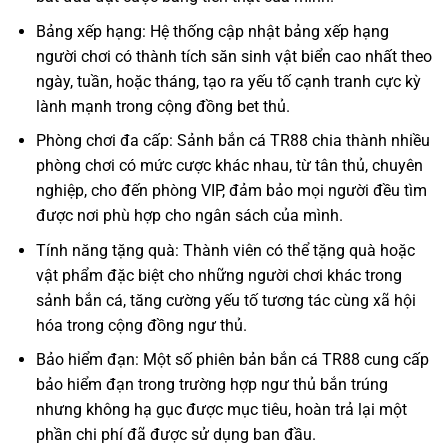
Bảng xếp hạng: Hệ thống cập nhật bảng xếp hạng
người chơi có thành tích săn sinh vật biển cao nhất theo
ngày, tuần, hoặc tháng, tạo ra yếu tố cạnh tranh cực kỳ
lành mạnh trong cộng đồng bet thủ.
Phòng chơi đa cấp: Sảnh bắn cá TR88 chia thành nhiều
phòng chơi có mức cược khác nhau, từ tân thủ, chuyên
nghiệp, cho đến phòng VIP, đảm bảo mọi người đều tìm
được nơi phù hợp cho ngân sách của mình.
Tính năng tặng quà: Thành viên có thể tặng quà hoặc
vật phẩm đặc biệt cho những người chơi khác trong
sảnh bắn cá, tăng cường yếu tố tương tác cùng xã hội
hóa trong cộng đồng ngư thủ.
Bảo hiểm đạn: Một số phiên bản bắn cá TR88 cung cấp
bảo hiểm đạn trong trường hợp ngư thủ bắn trúng
nhưng không hạ gục được mục tiêu, hoàn trả lại một
phần chi phí đã được sử dụng ban đầu.