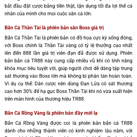
bắt đầu đặt cược bằng tiền thật, tận dụng tối đa lợi thế cá
nhân của mình cho mọi cuộc săn cá lớn.
Bắn Cá Thần Tài là phiên bản săn Boss giá trị
Bắn Cá Thần Tài là phiên bản có đồ họa cực kỳ sống động,
với Boss chính là Thần Tài vàng có tỷ lệ thưởng cao nhất
lên đến 888 lần giá trị viên đạn đã được sử dụng. Phiên
bản bắn cá TR88 này cung cấp nhiều vũ khí có tính năng
khóa mục tiêu tuyệt vời, giúp người chơi dễ dàng tập trung
sát thương vào Boss lớn mà không bị phân tán hoàn toàn.
Ví dụ cụ thể: Dân cược nên dùng Đạn Lửa có sát thương
cao hơn 30% để hạ gục Boss Thần Tài khi nó vừa xuất hiện
trên màn hình của thương hiệu TR88.
Bắn Cá Rồng Vàng là phiên bản đầy mới lạ
Bắn Cá Rồng Vàng được coi là phiên bản bắn cá TR88
dành cho những thành viên có kinh nghiệm lâu năm, với