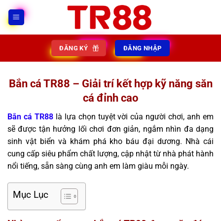
ĐĂNG KÝ
ĐĂNG NHẬP
Bắn cá TR88 – Giải trí kết hợp kỹ năng săn
cá đỉnh cao
Bắn cá TR88
là lựa chọn tuyệt vời của người chơi, anh em
sẽ được tận hưởng lối chơi đơn giản, ngắm nhìn đa dạng
sinh vật biển và khám phá kho báu đại dương. Nhà cái
cung cấp siêu phẩm chất lượng, cập nhật từ nhà phát hành
nổi tiếng, sẵn sàng cùng anh em làm giàu mỗi ngày.
Mục Lục