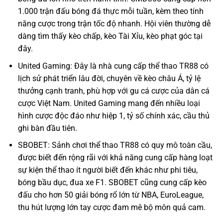
1.000 trận đấu bóng đá thực mỗi tuần, kèm theo tính
năng cược trong trận tốc độ nhanh. Hội viên thường dễ
dàng tìm thấy kèo chấp, kèo Tài Xỉu, kèo phạt góc tại
đây.
United Gaming: Đây là nhà cung cấp thể thao TR88 có
lịch sử phát triển lâu đời, chuyên về kèo châu Á, tỷ lệ
thưởng cạnh tranh, phù hợp với gu cá cược của dân cá
cược Việt Nam. United Gaming mang đến nhiều loại
hình cược độc đáo như hiệp 1, tỷ số chính xác, cầu thủ
ghi bàn đầu tiên.
SBOBET: Sảnh chơi thể thao TR88 có quy mô toàn cầu,
được biết đến rộng rãi với khả năng cung cấp hàng loạt
sự kiện thể thao ít người biết đến khác như phi tiêu,
bóng bầu dục, đua xe F1. SBOBET cũng cung cấp kèo
đấu cho hơn 50 giải bóng rổ lớn từ NBA, EuroLeague,
thu hút lượng lớn tay cược đam mê bộ môn quả cam.