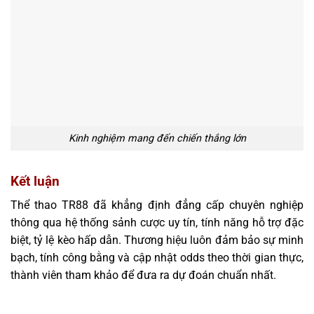
Kinh nghiệm mang đến chiến thắng lớn
Kết luận
Thể thao TR88 đã khẳng định đẳng cấp chuyên nghiệp
thông qua hệ thống sảnh cược uy tín, tính năng hỗ trợ đặc
biệt, tỷ lệ kèo hấp dẫn. Thương hiệu luôn đảm bảo sự minh
bạch, tính công bằng và cập nhật odds theo thời gian thực,
thành viên tham khảo để đưa ra dự đoán chuẩn nhất.