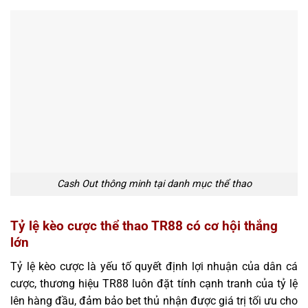
Cash Out thông minh tại danh mục thể thao
Tỷ lệ kèo cược thể thao TR88 có cơ hội thắng
lớn
Tỷ lệ kèo cược là yếu tố quyết định lợi nhuận của dân cá
cược, thương hiệu TR88 luôn đặt tính cạnh tranh của tỷ lệ
lên hàng đầu, đảm bảo bet thủ nhận được giá trị tối ưu cho