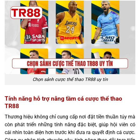
Chọn sảnh cược thể thao TR88 uy tín
Tính năng hỗ trợ nâng tầm cá cược thể thao
TR88
Thương hiệu không chỉ cung cấp nơi đặt tiền thuần túy mà
còn phát triển những tính năng đặc biệt, giúp hội viên có
cái nhìn toàn diện hơn trước khi đưa ra quyết định cá cược.