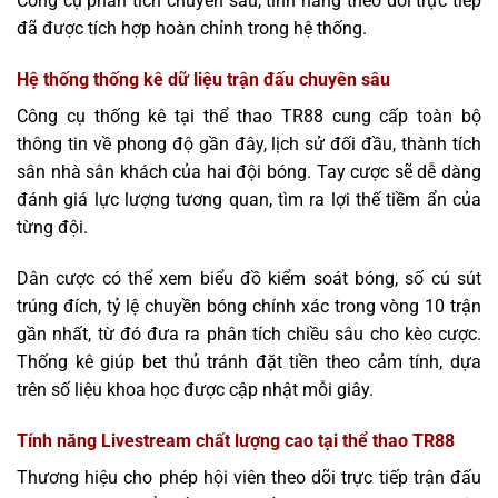
Công cụ phân tích chuyên sâu, tính năng theo dõi trực tiếp
đã được tích hợp hoàn chỉnh trong hệ thống.
Hệ thống thống kê dữ liệu trận đấu chuyên sâu
Công cụ thống kê tại thể thao TR88 cung cấp toàn bộ
thông tin về phong độ gần đây, lịch sử đối đầu, thành tích
sân nhà sân khách của hai đội bóng. Tay cược sẽ dễ dàng
đánh giá lực lượng tương quan, tìm ra lợi thế tiềm ẩn của
từng đội.
Dân cược có thể xem biểu đồ kiểm soát bóng, số cú sút
trúng đích, tỷ lệ chuyền bóng chính xác trong vòng 10 trận
gần nhất, từ đó đưa ra phân tích chiều sâu cho kèo cược.
Thống kê giúp bet thủ tránh đặt tiền theo cảm tính, dựa
trên số liệu khoa học được cập nhật mỗi giây.
Tính năng Livestream chất lượng cao tại thể thao TR88
Thương hiệu cho phép hội viên theo dõi trực tiếp trận đấu