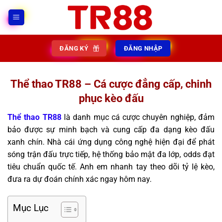
ĐĂNG KÝ
ĐĂNG NHẬP
Thể thao TR88 – Cá cược đẳng cấp, chinh
phục kèo đấu
Thể thao TR88
là danh mục cá cược chuyên nghiệp, đảm
bảo được sự minh bạch và cung cấp đa dạng kèo đấu
xanh chín. Nhà cái ứng dụng công nghệ hiện đại để phát
sóng trận đấu trực tiếp, hệ thống bảo mật đa lớp, odds đạt
tiêu chuẩn quốc tế. Anh em nhanh tay theo dõi tỷ lệ kèo,
đưa ra dự đoán chính xác ngay hôm nay.
Mục Lục