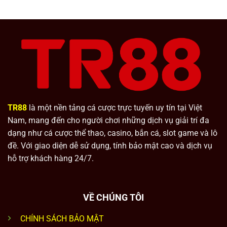
TR88
là một nền tảng cá cược trực tuyến uy tín tại Việt
Nam, mang đến cho người chơi những dịch vụ giải trí đa
dạng như cá cược thể thao, casino, bắn cá, slot game và lô
đề. Với giao diện dễ sử dụng, tính bảo mật cao và dịch vụ
hỗ trợ khách hàng 24/7.
VỀ CHÚNG TÔI
CHÍNH SÁCH BẢO MẬT