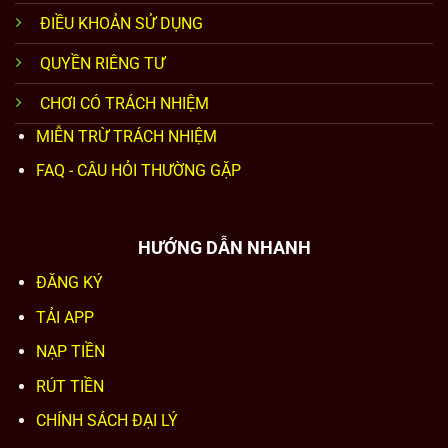
ĐIỀU KHOẢN SỬ DỤNG
QUYỀN RIÊNG TƯ
CHƠI CÓ TRÁCH NHIỆM
MIỄN TRỪ TRÁCH NHIỆM
FAQ - CÂU HỎI THƯỜNG GẶP
HƯỚNG DẪN NHANH
ĐĂNG KÝ
TẢI APP
NẠP TIỀN
RÚT TIỀN
CHÍNH SÁCH ĐẠI LÝ