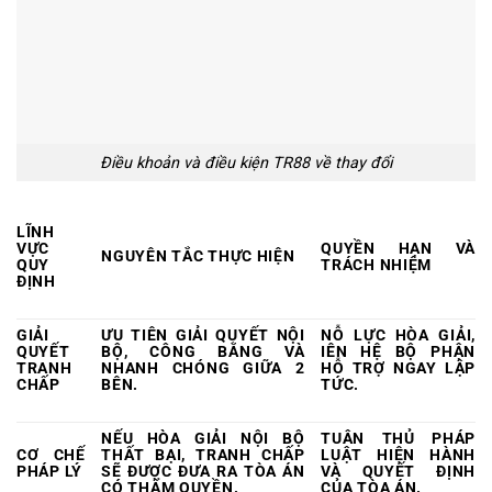
Điều khoản và điều kiện TR88 về thay đổi
LĨNH
VỰC
QUYỀN HẠN VÀ
NGUYÊN TẮC THỰC HIỆN
QUY
TRÁCH NHIỆM
ĐỊNH
GIẢI
ƯU TIÊN GIẢI QUYẾT NỘI
NỖ LỰC HÒA GIẢI,
QUYẾT
BỘ, CÔNG BẰNG VÀ
IÊN HỆ BỘ PHẬN
TRANH
NHANH CHÓNG GIỮA 2
HỖ TRỢ NGAY LẬP
CHẤP
BÊN.
TỨC.
NẾU HÒA GIẢI NỘI BỘ
TUÂN THỦ PHÁP
CƠ CHẾ
THẤT BẠI, TRANH CHẤP
LUẬT HIỆN HÀNH
PHÁP LÝ
SẼ ĐƯỢC ĐƯA RA TÒA ÁN
VÀ QUYẾT ĐỊNH
CÓ THẨM QUYỀN.
CỦA TÒA ÁN.