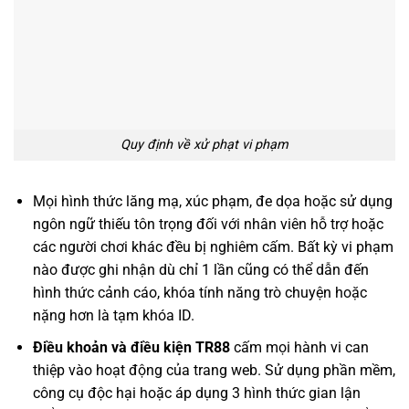
Quy định về xử phạt vi phạm
Mọi hình thức lăng mạ, xúc phạm, đe dọa hoặc sử dụng
ngôn ngữ thiếu tôn trọng đối với nhân viên hỗ trợ hoặc
các người chơi khác đều bị nghiêm cấm. Bất kỳ vi phạm
nào được ghi nhận dù chỉ 1 lần cũng có thể dẫn đến
hình thức cảnh cáo, khóa tính năng trò chuyện hoặc
nặng hơn là tạm khóa ID.
Điều khoản và điều kiện TR88
cấm mọi hành vi can
thiệp vào hoạt động của trang web. Sử dụng phần mềm,
công cụ độc hại hoặc áp dụng 3 hình thức gian lận