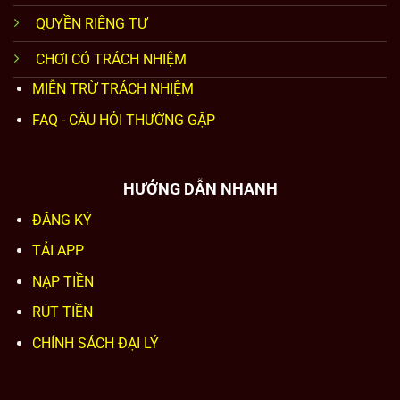
QUYỀN RIÊNG TƯ
CHƠI CÓ TRÁCH NHIỆM
MIỄN TRỪ TRÁCH NHIỆM
FAQ - CÂU HỎI THƯỜNG GẶP
HƯỚNG DẪN NHANH
ĐĂNG KÝ
TẢI APP
NẠP TIỀN
RÚT TIỀN
CHÍNH SÁCH ĐẠI LÝ