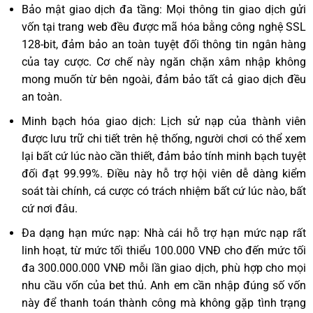
Bảo mật giao dịch đa tầng: Mọi thông tin giao dịch gửi
vốn tại trang web đều được mã hóa bằng công nghệ SSL
128-bit, đảm bảo an toàn tuyệt đối thông tin ngân hàng
của tay cược. Cơ chế này ngăn chặn xâm nhập không
mong muốn từ bên ngoài, đảm bảo tất cả giao dịch đều
an toàn.
Minh bạch hóa giao dịch: Lịch sử nạp của thành viên
được lưu trữ chi tiết trên hệ thống, người chơi có thể xem
lại bất cứ lúc nào cần thiết, đảm bảo tính minh bạch tuyệt
đối đạt 99.99%. Điều này hỗ trợ hội viên dễ dàng kiểm
soát tài chính, cá cược có trách nhiệm bất cứ lúc nào, bất
cứ nơi đâu.
Đa dạng hạn mức nạp: Nhà cái hỗ trợ hạn mức nạp rất
linh hoạt, từ mức tối thiểu 100.000 VNĐ cho đến mức tối
đa 300.000.000 VNĐ mỗi lần giao dịch, phù hợp cho mọi
nhu cầu vốn của bet thủ. Anh em cần nhập đúng số vốn
này để thanh toán thành công mà không gặp tình trạng