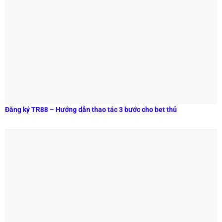
Đăng ký TR88 – Hướng dẫn thao tác 3 bước cho bet thủ