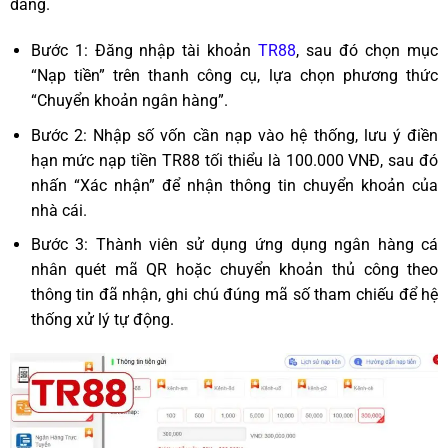
dàng.
Bước 1: Đăng nhập tài khoản
TR88
, sau đó chọn mục
“Nạp tiền” trên thanh công cụ, lựa chọn phương thức
“Chuyển khoản ngân hàng”.
Bước 2: Nhập số vốn cần nạp vào hệ thống, lưu ý điền
hạn mức nạp tiền TR88 tối thiểu là 100.000 VNĐ, sau đó
nhấn “Xác nhận” để nhận thông tin chuyển khoản của
nhà cái.
Bước 3: Thành viên sử dụng ứng dụng ngân hàng cá
nhân quét mã QR hoặc chuyển khoản thủ công theo
thông tin đã nhận, ghi chú đúng mã số tham chiếu để hệ
thống xử lý tự động.