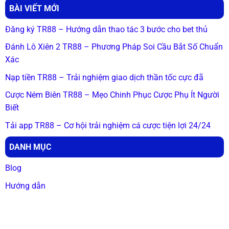
BÀI VIẾT MỚI
Đăng ký TR88 – Hướng dẫn thao tác 3 bước cho bet thủ
Đánh Lô Xiên 2 TR88 – Phương Pháp Soi Cầu Bắt Số Chuẩn
Xác
Nạp tiền TR88 – Trải nghiệm giao dịch thần tốc cực đã
Cược Ném Biên TR88 – Mẹo Chinh Phục Cược Phụ Ít Người
Biết
Tải app TR88 – Cơ hội trải nghiệm cá cược tiện lợi 24/24
DANH MỤC
Blog
Hướng dẫn