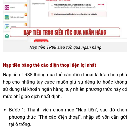
Nạp tiền TR88 siêu tốc qua ngân hàng
Nạp tiền bằng thẻ cào điện thoại tiện lợi nhất
Nạp tiền TR88 thông qua thẻ cào điện thoại là lựa chọn phù
hợp cho những tay cược muốn giữ sự riêng tư hoặc không
sử dụng tài khoản ngân hàng, tuy nhiên phương thức này có
mức phí giao dịch nhất định.
Bước 1: Thành viên chọn mục “Nạp tiền”, sau đó chọn
phương thức “Thẻ cào điện thoại”, nhập số vốn cần gửi
tại ô trống.