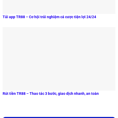
Tải app TR88 – Cơ hội trải nghiệm cá cược tiện lợi 24/24
Rút tiền TR88 – Thao tác 3 bước, giao dịch nhanh, an toàn