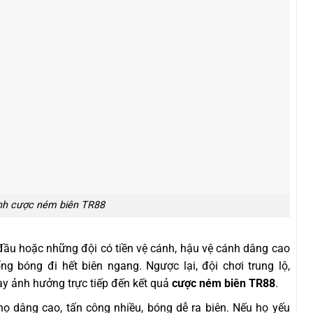
ịnh cược ném biên TR88
đầu hoặc những đội có tiền vệ cánh, hậu vệ cánh dâng cao
ống bóng đi hết biên ngang. Ngược lại, đội chơi trung lộ,
ày ảnh hưởng trực tiếp đến kết quả
cược ném biên TR88
.
họ dâng cao, tấn công nhiều, bóng dễ ra biên. Nếu họ yếu