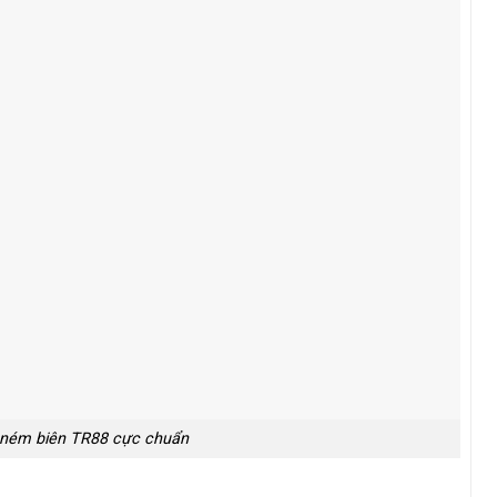
 ném biên TR88 cực chuẩn