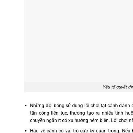
Yếu tố quyết đ
Những đội bóng sử dụng lối chơi tạt cánh đánh 
tấn công liên tục, thường tạo ra nhiều tình hu
chuyền ngắn ít có xu hướng ném biên. Lối chơi n
Hậu vệ cánh có vai trò cực kỳ quan trọng. Nếu 