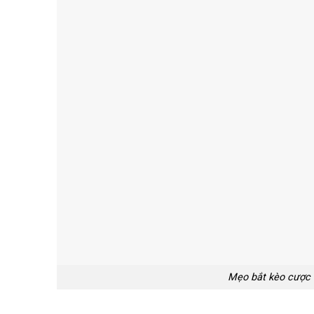
Mẹo bắt kèo cược