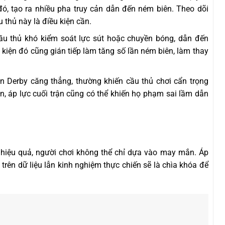
đó, tạo ra nhiều pha truy cản dẫn đến ném biên. Theo dõi
thủ này là điều kiện cần.
 cầu thủ khó kiểm soát lực sút hoặc chuyền bóng, dẫn đến
 kiện đó cũng gián tiếp làm tăng số lần ném biên, làm thay
trận Derby căng thẳng, thường khiến cầu thủ chơi cẩn trọng
n, áp lực cuối trận cũng có thể khiến họ phạm sai lầm dẫn
hiệu quả, người chơi không thể chỉ dựa vào may mắn. Áp
rên dữ liệu lẫn kinh nghiệm thực chiến sẽ là chìa khóa để