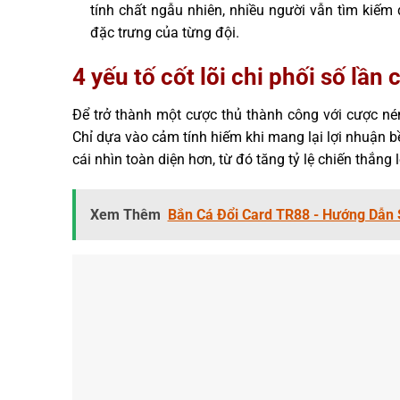
tính chất ngẫu nhiên, nhiều người vẫn tìm kiếm 
đặc trưng của từng đội.
4 yếu tố cốt lõi chi phối số lầ
Để trở thành một cược thủ thành công với cược ném 
Chỉ dựa vào cảm tính hiếm khi mang lại lợi nhuận b
cái nhìn toàn diện hơn, từ đó tăng tỷ lệ chiến thắng
Xem Thêm
Bắn Cá Đổi Card TR88 - Hướng Dẫn