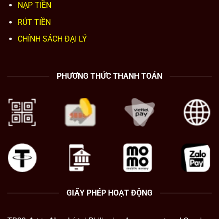
NẠP TIỀN
RÚT TIỀN
CHÍNH SÁCH ĐẠI LÝ
PHƯƠNG THỨC THANH TOÁN
GIẤY PHÉP HOẠT ĐỘNG