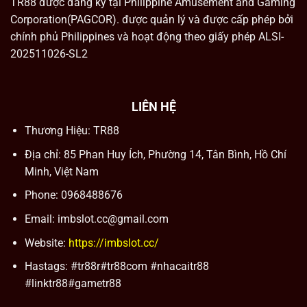
TR88 được đăng ký tại Philippine Amusement and Gaming
Corporation(PAGCOR). được quản lý và được cấp phép bởi
chính phủ Philippines và hoạt động theo giấy phép ALSI-
202511026-SL2
LIÊN HỆ
Thương Hiệu: TR88
Địa chỉ: 85 Phan Huy Ích, Phường 14, Tân Bình, Hồ Chí
Minh, Việt Nam
Phone: 0968488676
Email:
imbslot.cc@gmail.com
Website:
https://imbslot.cc/
Hastags: #tr88r#tr88com #nhacaitr88
#linktr88#gametr88