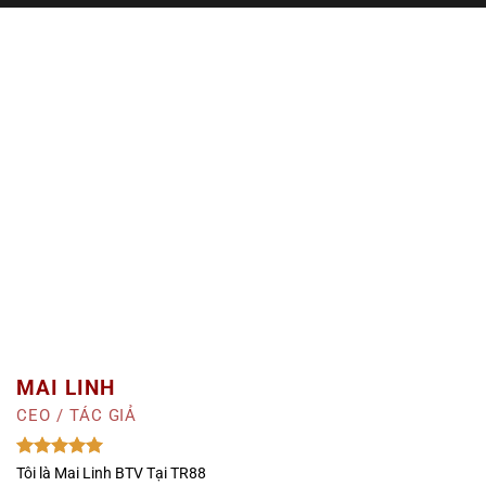
MAI LINH
CEO / TÁC GIẢ
Tôi là Mai Linh BTV Tại TR88