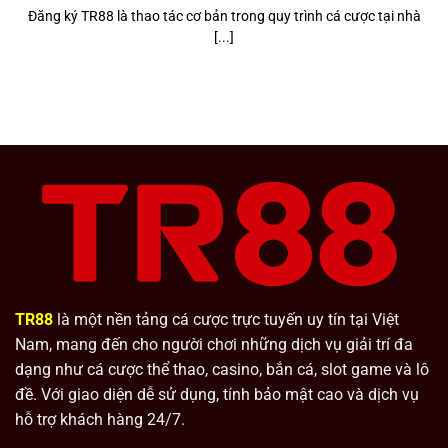
Đăng ký TR88 là thao tác cơ bản trong quy trình cá cược tại nhà
[...]
TR88
là một nền tảng cá cược trực tuyến uy tín tại Việt
Nam, mang đến cho người chơi những dịch vụ giải trí đa
dạng như cá cược thể thao, casino, bắn cá, slot game và lô
đề. Với giao diện dễ sử dụng, tính bảo mật cao và dịch vụ
hỗ trợ khách hàng 24/7.