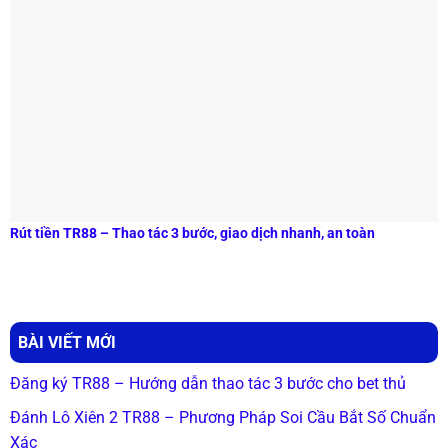
Rút tiền TR88 – Thao tác 3 bước, giao dịch nhanh, an toàn
BÀI VIẾT MỚI
Đăng ký TR88 – Hướng dẫn thao tác 3 bước cho bet thủ
Đánh Lô Xiên 2 TR88 – Phương Pháp Soi Cầu Bắt Số Chuẩn
Xác