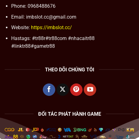
Phone: 0968488676
Email:
imbslot.cc@gmail.com
Website:
https://imbslot.cc/
Hastags: #tr88r#tr88com #nhacaitr88
#linktr88#gametr88
THEO DÕI CHÚNG TÔI
ĐỐI TÁC PHÁT HÀNH GAME