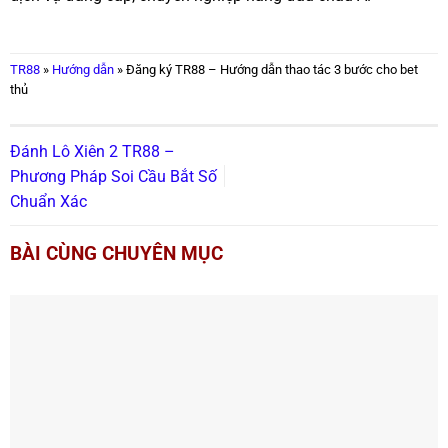
TR88
»
Hướng dẫn
»
Đăng ký TR88 – Hướng dẫn thao tác 3 bước cho bet
thủ
Đánh Lô Xiên 2 TR88 –
Phương Pháp Soi Cầu Bắt Số
Chuẩn Xác
BÀI CÙNG CHUYÊN MỤC