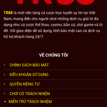
TR88
là một nền tảng cá cược trực tuyến uy tín tại Việt
Nam, mang đến cho người chơi những dịch vụ giải trí đa
dạng như cá cược thể thao, casino, bắn cá, slot game và lô
đề. Với giao diện dễ sử dụng, tính bảo mật cao và dịch vụ
hỗ trợ khách hàng 24/7.
VỀ CHÚNG TÔI
CHÍNH SÁCH BẢO MẬT
ĐIỀU KHOẢN SỬ DỤNG
QUYỀN RIÊNG TƯ
CHƠI CÓ TRÁCH NHIỆM
MIỄN TRỪ TRÁCH NHIỆM