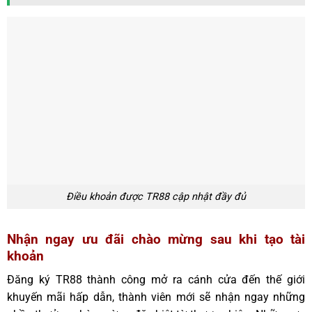
Điều khoản được TR88 cập nhật đầy đủ
Nhận ngay ưu đãi chào mừng sau khi tạo tài
khoản
Đăng ký TR88 thành công mở ra cánh cửa đến thế giới
khuyến mãi hấp dẫn, thành viên mới sẽ nhận ngay những