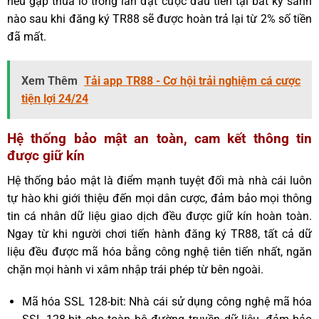
nếu gặp thua lỗ trong lần đặt cược đầu tiên tại bất kỳ sảnh
nào sau khi đăng ký TR88 sẽ được hoàn trả lại từ 2% số tiền
đã mất.
Xem Thêm
Tải app TR88 - Cơ hội trải nghiệm cá cược
tiện lợi 24/24
Hệ thống bảo mật an toàn, cam kết thông tin
được giữ kín
Hệ thống bảo mật là điểm mạnh tuyệt đối mà nhà cái luôn
tự hào khi giới thiệu đến mọi dân cược, đảm bảo mọi thông
tin cá nhân dữ liệu giao dịch đều được giữ kín hoàn toàn.
Ngay từ khi người chơi tiến hành đăng ký TR88, tất cả dữ
liệu đều được mã hóa bằng công nghệ tiên tiến nhất, ngăn
chặn mọi hành vi xâm nhập trái phép từ bên ngoài.
Mã hóa SSL 128-bit: Nhà cái sử dụng công nghệ mã hóa