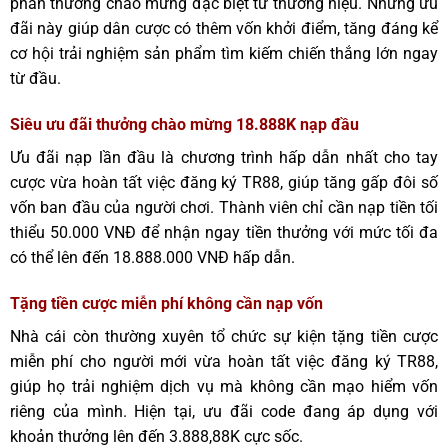
phần thưởng chào mừng đặc biệt từ thương hiệu. Những ưu
đãi này giúp dân cược có thêm vốn khởi điểm, tăng đáng kể
cơ hội trải nghiệm sản phẩm tìm kiếm chiến thắng lớn ngay
từ đầu.
Siêu ưu đãi thưởng chào mừng 18.888K nạp đầu
Ưu đãi nạp lần đầu là chương trình hấp dẫn nhất cho tay
cược vừa hoàn tất việc đăng ký TR88, giúp tăng gấp đôi số
vốn ban đầu của người chơi. Thành viên chỉ cần nạp tiền tối
thiểu 50.000 VNĐ để nhận ngay tiền thưởng với mức tối đa
có thể lên đến 18.888.000 VNĐ hấp dẫn.
Tặng tiền cược miễn phí không cần nạp vốn
Nhà cái còn thường xuyên tổ chức sự kiện tặng tiền cược
miễn phí cho người mới vừa hoàn tất việc đăng ký TR88,
giúp họ trải nghiệm dịch vụ mà không cần mạo hiểm vốn
riêng của mình. Hiện tại, ưu đãi code đang áp dụng với
khoản thưởng lên đến 3.888,88K cực sốc.