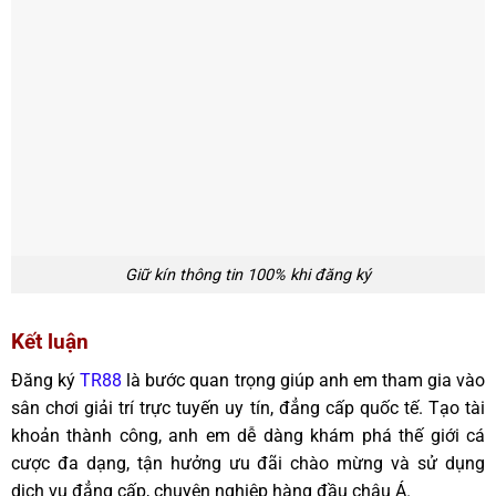
Giữ kín thông tin 100% khi đăng ký
Kết luận
Đăng ký
TR88
là bước quan trọng giúp anh em tham gia vào
sân chơi giải trí trực tuyến uy tín, đẳng cấp quốc tế. Tạo tài
khoản thành công, anh em dễ dàng khám phá thế giới cá
cược đa dạng, tận hưởng ưu đãi chào mừng và sử dụng
dịch vụ đẳng cấp, chuyên nghiệp hàng đầu châu Á.