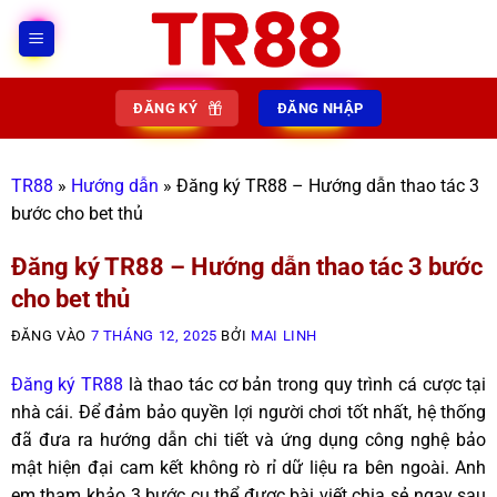
ĐĂNG KÝ
ĐĂNG NHẬP
TR88
»
Hướng dẫn
»
Đăng ký TR88 – Hướng dẫn thao tác 3
bước cho bet thủ
Đăng ký TR88 – Hướng dẫn thao tác 3 bước
cho bet thủ
ĐĂNG VÀO
7 THÁNG 12, 2025
BỞI
MAI LINH
Đăng ký TR88
là thao tác cơ bản trong quy trình cá cược tại
nhà cái. Để đảm bảo quyền lợi người chơi tốt nhất, hệ thống
đã đưa ra hướng dẫn chi tiết và ứng dụng công nghệ bảo
mật hiện đại cam kết không rò rỉ dữ liệu ra bên ngoài. Anh
em tham khảo 3 bước cụ thể được bài viết chia sẻ ngay sau