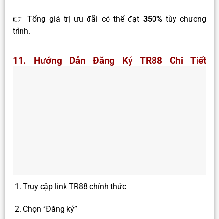
👉 Tổng giá trị ưu đãi có thể đạt
350%
tùy chương
trình.
11. Hướng Dẫn Đăng Ký TR88 Chi Tiết
Truy cập link TR88 chính thức
Chọn “Đăng ký”