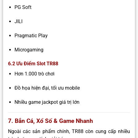
PG Soft
JILI
Pragmatic Play
Microgaming
6.2 Ưu Điểm Slot TR88
Hơn 1.000 trò chơi
Đồ họa hiện đại, tối ưu mobile
Nhiều game jackpot giá trị lớn
7. Bắn Cá, Xổ Số & Game Nhanh
Ngoài các sản phẩm chính, TR88 còn cung cấp nhiều