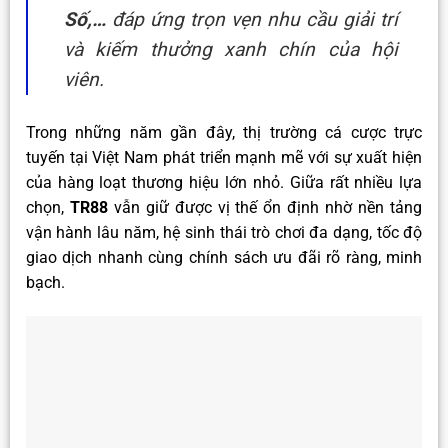
Số,…
đáp ứng trọn vẹn nhu cầu giải trí
và kiếm thưởng xanh chín của hội
viên.
Trong những năm gần đây, thị trường cá cược trực
tuyến tại Việt Nam phát triển mạnh mẽ với sự xuất hiện
của hàng loạt thương hiệu lớn nhỏ. Giữa rất nhiều lựa
chọn,
TR88
vẫn giữ được vị thế ổn định nhờ nền tảng
vận hành lâu năm, hệ sinh thái trò chơi đa dạng, tốc độ
giao dịch nhanh cùng chính sách ưu đãi rõ ràng, minh
bạch.