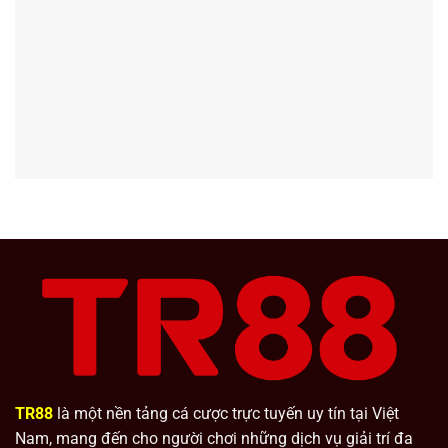
TR88
là một nền tảng cá cược trực tuyến uy tín tại Việt
Nam, mang đến cho người chơi những dịch vụ giải trí đa