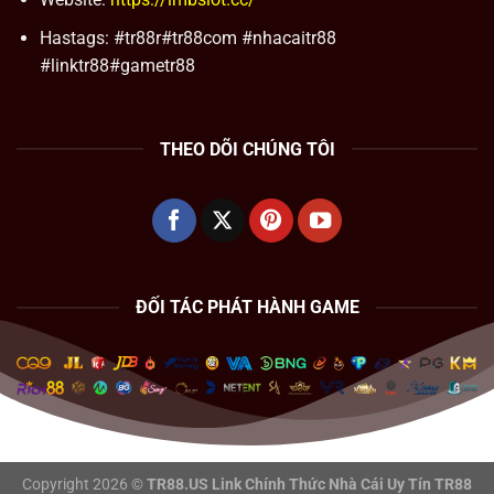
Hastags: #tr88r#tr88com #nhacaitr88
#linktr88#gametr88
THEO DÕI CHÚNG TÔI
ĐỐI TÁC PHÁT HÀNH GAME
Copyright 2026 ©
TR88.US Link Chính Thức Nhà Cái Uy Tín TR88