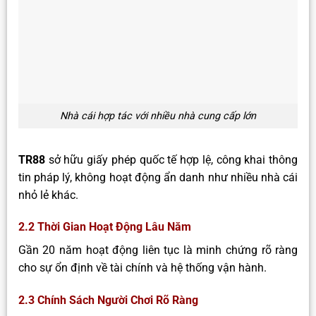
Nhà cái hợp tác với nhiều nhà cung cấp lớn
TR88
sở hữu giấy phép quốc tế hợp lệ, công khai thông
tin pháp lý, không hoạt động ẩn danh như nhiều nhà cái
nhỏ lẻ khác.
2.2 Thời Gian Hoạt Động Lâu Năm
Gần 20 năm hoạt động liên tục là minh chứng rõ ràng
cho sự ổn định về tài chính và hệ thống vận hành.
2.3 Chính Sách Người Chơi Rõ Ràng