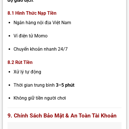
độ giao dịch
.
8.1 Hình Thức Nạp Tiền
Ngân hàng nội địa Việt Nam
Ví điện tử Momo
Chuyển khoản nhanh 24/7
8.2 Rút Tiền
Xử lý tự động
Thời gian trung bình
3–5 phút
Không giữ tiền người chơi
9. Chính Sách Bảo Mật & An Toàn Tài Khoản