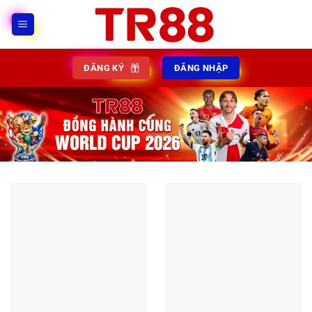
ĐĂNG KÝ
ĐĂNG NHẬP