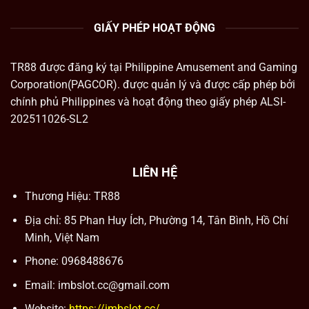
GIẤY PHÉP HOẠT ĐỘNG
TR88 được đăng ký tại Philippine Amusement and Gaming
Corporation(PAGCOR). được quản lý và được cấp phép bởi
chính phủ Philippines và hoạt động theo giấy phép ALSI-
202511026-SL2
LIÊN HỆ
Thương Hiệu: TR88
Địa chỉ: 85 Phan Huy Ích, Phường 14, Tân Bình, Hồ Chí
Minh, Việt Nam
Phone: 0968488676
Email:
imbslot.cc@gmail.com
Website:
https://imbslot.cc/