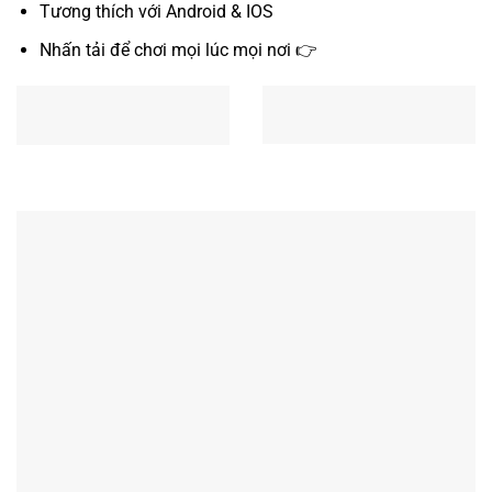
Tương thích với Android & IOS
Nhấn tải để chơi mọi lúc mọi nơi 👉