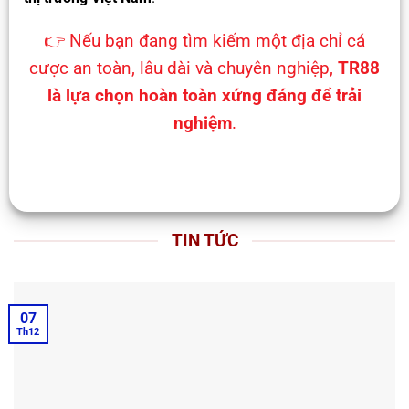
👉 Nếu bạn đang tìm kiếm một địa chỉ cá
cược an toàn, lâu dài và chuyên nghiệp,
TR88
là lựa chọn hoàn toàn xứng đáng để trải
nghiệm
.
TIN TỨC
07
Th12