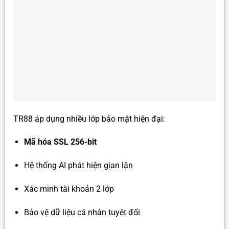
TR88 áp dụng nhiều lớp bảo mật hiện đại:
Mã hóa SSL 256-bit
Hệ thống AI phát hiện gian lận
Xác minh tài khoản 2 lớp
Bảo vệ dữ liệu cá nhân tuyệt đối