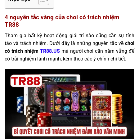
4 nguyên tắc vàng của chơi có trách nhiệm
TR88
Tham gia bất kỳ hoạt động giải trí nào cũng cần sự tỉnh
táo và trách nhiệm. Dưới đây là những nguyên tắc về
chơi
có trách nhiệm
TR88.US
mà người chơi cần nắm vững để
có trải nghiệm lành mạnh, kèm theo các ý chính chi tiết.