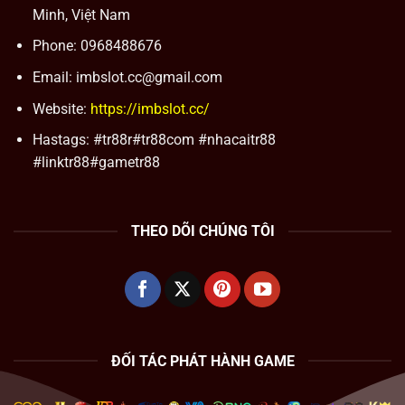
Minh, Việt Nam
Phone: 0968488676
Email:
imbslot.cc@gmail.com
Website:
https://imbslot.cc/
Hastags: #tr88r#tr88com #nhacaitr88
#linktr88#gametr88
THEO DÕI CHÚNG TÔI
ĐỐI TÁC PHÁT HÀNH GAME