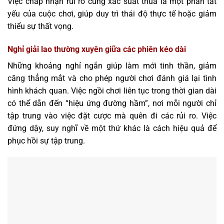
Việc chấp nhận rủi ro cùng xác suất thua là một phần tất
yếu của cuộc chơi, giúp duy trì thái độ thực tế hoặc giảm
thiểu sự thất vọng.
Nghỉ giải lao thường xuyên giữa các phiên kéo dài
Những khoảng nghỉ ngắn giúp làm mới tinh thần, giảm
căng thẳng mắt và cho phép người chơi đánh giá lại tình
hình khách quan. Việc ngồi chơi liên tục trong thời gian dài
có thể dẫn đến “hiệu ứng đường hầm”, nơi mỗi người chỉ
tập trung vào việc đặt cược mà quên đi các rủi ro. Việc
đứng dậy, suy nghĩ về một thứ khác là cách hiệu quả để
phục hồi sự tập trung.