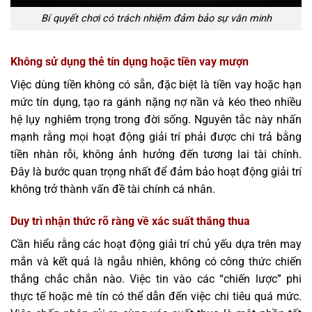
Bí quyết chơi có trách nhiệm đảm bảo sự văn minh
Không sử dụng thẻ tín dụng hoặc tiền vay mượn
Việc dùng tiền không có sẵn, đặc biệt là tiền vay hoặc hạn
mức tín dụng, tạo ra gánh nặng nợ nần và kéo theo nhiều
hệ lụy nghiêm trọng trong đời sống. Nguyên tắc này nhấn
mạnh rằng mọi hoạt động giải trí phải được chi trả bằng
tiền nhàn rỗi, không ảnh hưởng đến tương lai tài chính.
Đây là bước quan trọng nhất để đảm bảo hoạt động giải trí
không trở thành vấn đề tài chính cá nhân.
Duy trì nhận thức rõ ràng về xác suất thắng thua
Cần hiểu rằng các hoạt động giải trí chủ yếu dựa trên may
mắn và kết quả là ngẫu nhiên, không có công thức chiến
thắng chắc chắn nào. Việc tin vào các “chiến lược” phi
thực tế hoặc mê tín có thể dẫn đến việc chi tiêu quá mức.