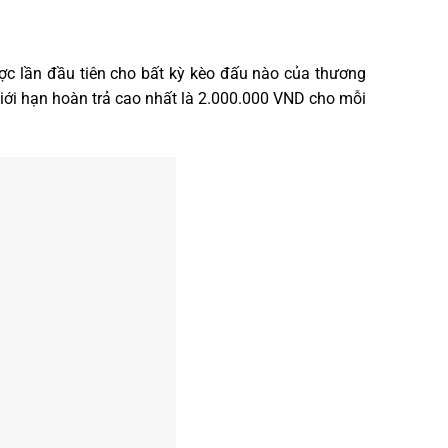
ược lần đầu tiên cho bất kỳ kèo đấu nào của thương
 giới hạn hoàn trả cao nhất là 2.000.000 VND cho mỗi