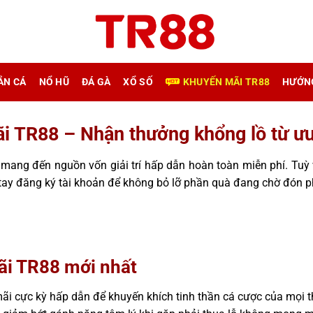
ẮN CÁ
NỔ HŨ
ĐÁ GÀ
XỔ SỐ
KHUYẾN MÃI TR88
HƯỚN
i TR88 – Nhận thưởng khổng lồ từ ưu
 mang đến nguồn vốn giải trí hấp dẫn hoàn toàn miễn phí. Tuỳ
h tay đăng ký tài khoản để không bỏ lỡ phần quà đang chờ đón p
mãi TR88 mới nhất
ãi cực kỳ hấp dẫn để khuyến khích tinh thần cá cược của mọi t