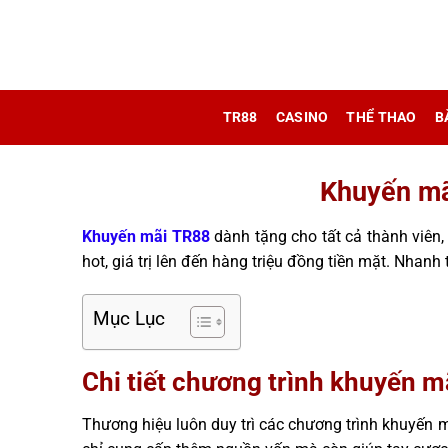
TR88
CASINO
THỂ THAO
B
Khuyến mã
Khuyến mãi TR88
dành tặng cho tất cả thành viên,
hot, giá trị lên đến hàng triệu đồng tiền mặt. Nhan
Mục Lục
Chi tiết chương trình khuyến 
Thương hiệu luôn duy trì các chương trình khuyến m