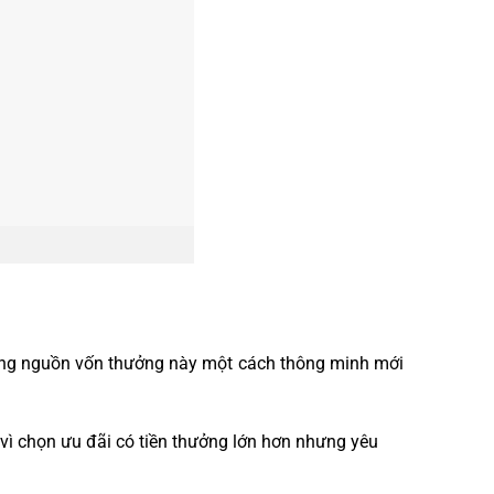
dụng nguồn vốn thưởng này một cách thông minh mới
vì chọn ưu đãi có tiền thưởng lớn hơn nhưng yêu