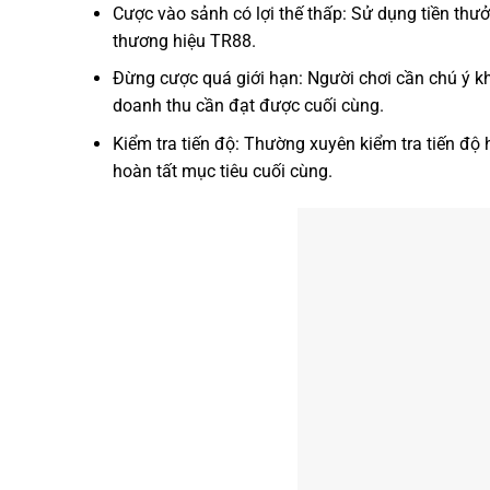
Cược vào sảnh có lợi thế thấp: Sử dụng tiền thưở
thương hiệu TR88.
Đừng cược quá giới hạn: Người chơi cần chú ý kh
doanh thu cần đạt được cuối cùng.
Kiểm tra tiến độ: Thường xuyên kiểm tra tiến đ
hoàn tất mục tiêu cuối cùng.